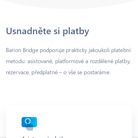
Usnadněte si platby
Barion Bridge podporuje prakticky jakoukoli platební
metodu: asistované, platformové a rozdělené platby,
rezervace, předplatné – o vše se postaráme.