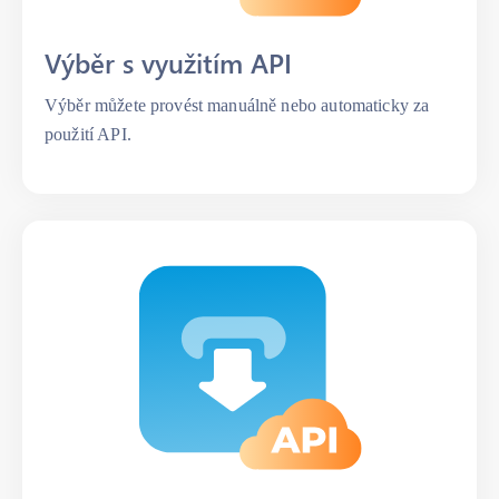
Výběr s využitím API
Výběr můžete provést manuálně nebo automaticky za
použití API.