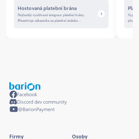
Hostovaná platební brána
Plate
Nejčastěji využívaná integrace platební brány.
Vygener
Přesměruje zákazníka na platební stránku
přepošl
poskytovatele, kde může být umístěné logo e-shopu a
zákazní
preferovaná barevnost. Ve výchozím nastavení se
dokončí
nabízí lokální platební metody. Společnost Barion
nevyžaduje předložení dokumentace PCI DSS.
Facebook
Discord dev community
@BarionPayment
Firmy
Osoby