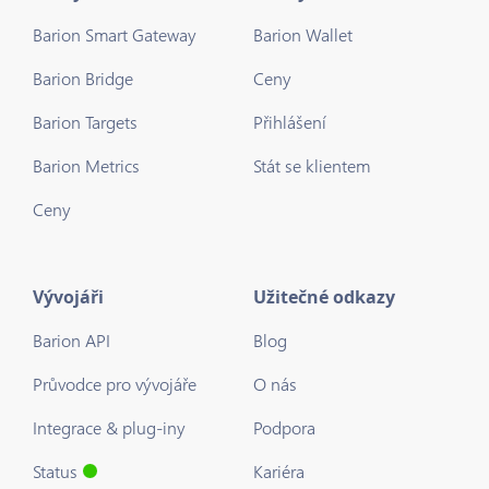
Barion Smart Gateway
Barion Wallet
Barion Bridge
Ceny
Barion Targets
Přihlášení
Barion Metrics
Stát se klientem
Ceny
Vývojáři
Užitečné odkazy
Barion API
Blog
Průvodce pro vývojáře
O nás
Integrace & plug-iny
Podpora
Status
Kariéra