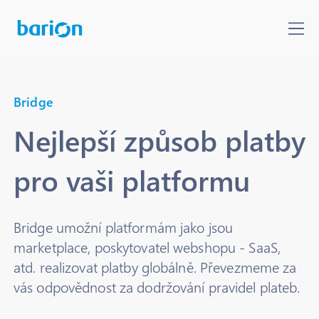
Bridge
Nejlepší způsob platby
pro vaši platformu
Bridge umožní platformám jako jsou
marketplace, poskytovatel webshopu - SaaS,
atd. realizovat platby globálně. Převezmeme za
vás odpovědnost za dodržování pravidel plateb.