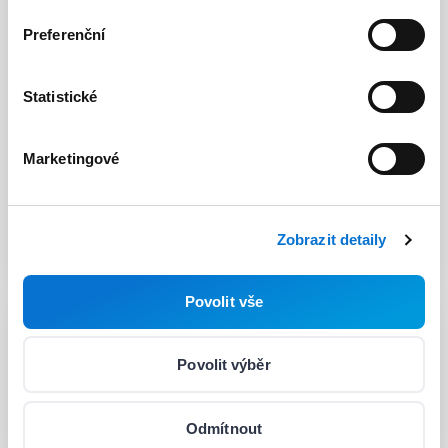
Preferenční
Statistické
Okamžité domácí platby
Marketingové
U obchodníků, kteří spadají do kategorie s nízkým
rizikem, převádíme částku v podporovaných zemích
okamžitě po žádosti o výběr.
Zobrazit detaily
Povolit vše
Povolit výběr
Odmítnout