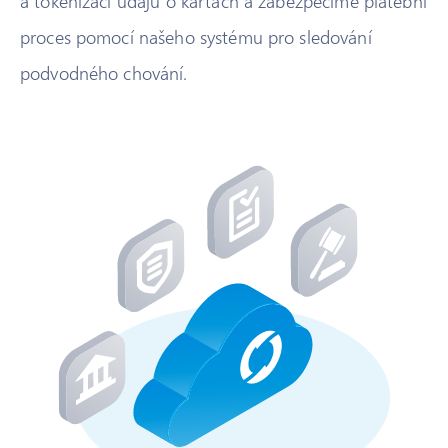
a tokenizaci údajů o kartách a zabezpečíme platební
proces pomocí našeho systému pro sledování
podvodného chování.